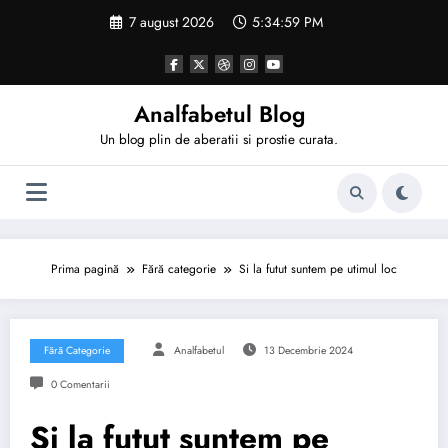
Sari
7 august 2026
5:35:00 PM
la
conținut
Analfabetul Blog
Un blog plin de aberatii si prostie curata.
Prima pagină
Fără categorie
Si la futut suntem pe utimul loc
Fără Categorie
Analfabetul
13 Decembrie 2024
0 Comentarii
Si la futut suntem pe