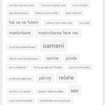
cum faci pula mai mare
Cum sa iti maresti pula
curva orasului
ejaculare precoce
femeia nu are ce oferi
femei nefutute
hai sa ne futem
Lashana Lynch este urata
m-a violat
masturbare
masturbarea face rau
oameni
nu as fute aceasta femeie
opinie
pizda
Oficial nivelul de testosteron
porno facebook
Porno pe aplicatia Threads
porno social media
relatie
părinți
prostituate deghizate
sex
sacrificiu uni barbat
Senator Valentina Aldea
sucul natural al pizdei
toate femeile sunt prostituate