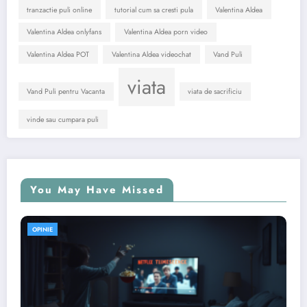
tranzactie puli online
tutorial cum sa cresti pula
Valentina Aldea
Valentina Aldea onlyfans
Valentina Aldea porn video
Valentina Aldea POT
Valentina Aldea videochat
Vand Puli
viata
Vand Puli pentru Vacanta
viata de sacrificiu
vinde sau cumpara puli
You May Have Missed
OPINIE