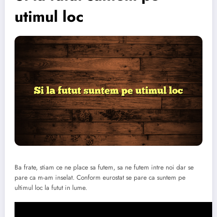
utimul loc
Ba frate, stiam ce ne place sa futem, sa ne futem intre noi dar se
pare ca m-am inselat. Conform eurostat se pare ca suntem pe
ultimul loc la futut in lume.