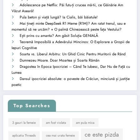
Adolescence pe Netflix: Păi futu-ți crucea mă-tii, ce Găinărie Am
Văzut Aseară!
Pula beton și viață lungă? Ia Cialis, băi băiatule!
Mai țineți minte DeepSeek R1 Meme (R1M)? Am ratat trenul, sau e
momentul să ne urcăm? + O palmă Chinezească peste fața Vestului?
Ești prins cu amanta? Am găsit Soluția GENIALĂ
Teoremă Imposibilă a Adevărului Mincinos: O Explorare a Gropii de
Iepuri Cognitive
Soarta vs. Liberul Arbitru: Un Ghid Cinic Pentru Muritorii de Rând
Dumnezeu Moare. Doar Moartea și Soarta Rămân
Dragostea în Epoca Ipocriziei – Când Te Iubesc, Dar Nu de Față cu
Lumea
Dansul ipocriziei absolute: o poveste de Crăciun, minciună și justiție
poetic
Top Searches
3 gauri la femeie
am fost violata
am pula mica
ce este pizda
aplicatia Threads
cea mai urata femeie