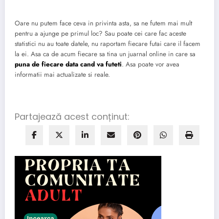
Oare nu putem face ceva in privinta asta, sa ne futem mai mult
pentru a ajunge pe primul loc? Sau poate cei care fac aceste
statistici nu au toate datele, nu raportam fiecare futai care il facem
la ei. Asa ca de acum fiecare sa tina un juarnal online in care sa
puna de fiecare data cand va futeti
. Asa poate vor avea
informatii mai actualizate si reale.
Partajează acest conținut: