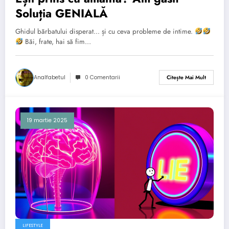
Soluția GENIALĂ
Ghidul bărbatului disperat... și cu ceva probleme de intime.
Băi, frate, hai să fim…
Analfabetul
0 Comentarii
Citește Mai Mult
19 martie 2025
LIFESTYLE