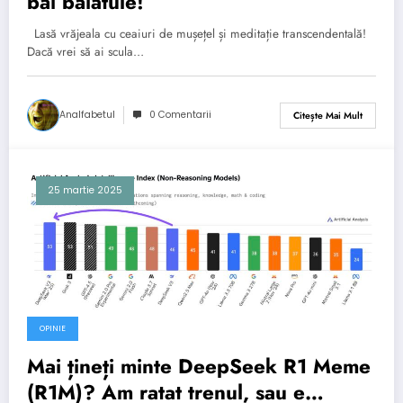
băi băiatule!
Lasă vrăjeala cu ceaiuri de mușețel și meditație transcendentală!
Dacă vrei să ai scula…
Analfabetul
0 Comentarii
Citește Mai Mult
25 martie 2025
OPINIE
Mai țineți minte DeepSeek R1 Meme
(R1M)? Am ratat trenul, sau e