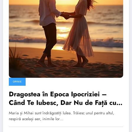
OPINIE
Dragostea în Epoca Ipocriziei –
Când Te Iubesc, Dar Nu de Față cu
Lumea
Maria și Mihai sunt îndrăgostiți lulea. Trăiesc unul pentru altul,
respiră același aer, inimile lor…