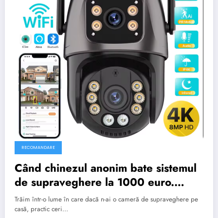
RECOMANDARE
Când chinezul anonim bate sistemul
de supraveghere la 1000 euro.
Testat pe pielea altora.
Trăim într-o lume în care dacă n-ai o cameră de supraveghere pe
casă, practic ceri…