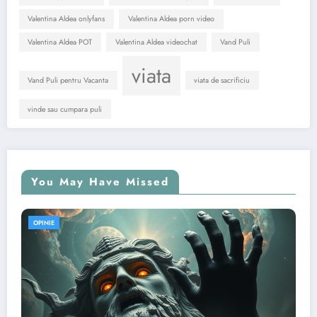
Valentina Aldea onlyfans
Valentina Aldea porn video
Valentina Aldea POT
Valentina Aldea videochat
Vand Puli
viata
Vand Puli pentru Vacanta
viata de sacrificiu
vinde sau cumpara puli
You May Have Missed
OPINIE