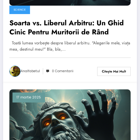
SCIENCE
Soarta vs. Liberul Arbitru: Un Ghid
Cinic Pentru Muritorii de Rând
Toată lumea vorbește despre liberul arbitru. "Alegerile mele, viața
mea, destinul meu!" Bla, bla,…
Analfabetul
0 Comentarii
Citește Mai Mult
17 martie 2025