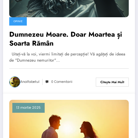
OPINIE
Dumnezeu Moare. Doar Moartea și
Soarta Rămân
Uitați-vă la voi, viermi limitați de percepție! Vă agățați de ideea
de "Dumnezeu nemuritor"…
Analfabetul
0 Comentarii
Citește Mai Mult
13 martie 2025