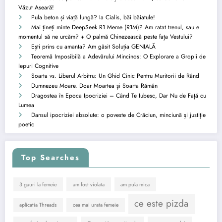
Văzut Aseară!
Pula beton și viață lungă? Ia Cialis, băi băiatule!
Mai țineți minte DeepSeek R1 Meme (R1M)? Am ratat trenul, sau e
momentul să ne urcăm? + O palmă Chinezească peste fața Vestului?
Ești prins cu amanta? Am găsit Soluția GENIALĂ
Teoremă Imposibilă a Adevărului Mincinos: O Explorare a Gropii de
Iepuri Cognitive
Soarta vs. Liberul Arbitru: Un Ghid Cinic Pentru Muritorii de Rând
Dumnezeu Moare. Doar Moartea și Soarta Rămân
Dragostea în Epoca Ipocriziei – Când Te Iubesc, Dar Nu de Față cu
Lumea
Dansul ipocriziei absolute: o poveste de Crăciun, minciună și justiție
poetic
Top Searches
3 gauri la femeie
am fost violata
am pula mica
ce este pizda
aplicatia Threads
cea mai urata femeie