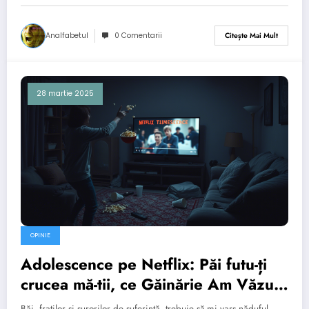
Analfabetul
0 Comentarii
Citește Mai Mult
28 martie 2025
OPINIE
Adolescence pe Netflix: Păi futu-ți
crucea mă-tii, ce Găinărie Am Văzut
Aseară!
Băi, fraților și surorilor de suferință, trebuie să-mi vars năduful