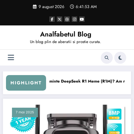
Sari
9 august 2026
6:41:54 AM
la
conținut
Analfabetul Blog
Un blog plin de aberatii si prostie curata.
Seek R1 Meme (R1M)? Am ratat trenul, sau e momentul să ne urcăm? + 
Ești prins cu amanta? Am
HIGHLIGHT
7 mai 2025