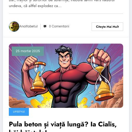
undeva, că altfel explodez ca…
Analfabetul
0 Comentarii
Citește Mai Mult
25 martie 2025
LIFESTYLE
Pula beton și viață lungă? Ia Cialis,