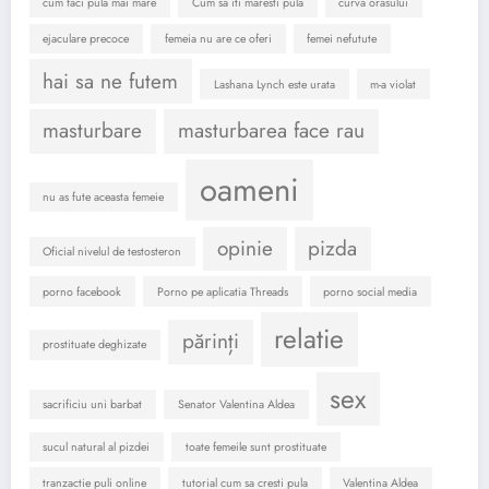
cum faci pula mai mare
Cum sa iti maresti pula
curva orasului
ejaculare precoce
femeia nu are ce oferi
femei nefutute
hai sa ne futem
Lashana Lynch este urata
m-a violat
masturbare
masturbarea face rau
oameni
nu as fute aceasta femeie
opinie
pizda
Oficial nivelul de testosteron
porno facebook
Porno pe aplicatia Threads
porno social media
relatie
părinți
prostituate deghizate
sex
sacrificiu uni barbat
Senator Valentina Aldea
sucul natural al pizdei
toate femeile sunt prostituate
tranzactie puli online
tutorial cum sa cresti pula
Valentina Aldea