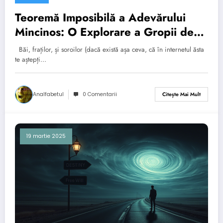
Teoremă Imposibilă a Adevărului
Mincinos: O Explorare a Gropii de
Iepuri Cognitive
Băi, fraților, și soroilor (dacă există așa ceva, că în internetul ăsta
te aștepți…
Analfabetul
0 Comentarii
Citește Mai Mult
19 martie 2025