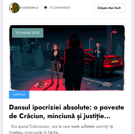
Analfabetul
0 Comentarii
Citește Mai Mult
10 martie 2025
LIFESTYLE
Dansul ipocriziei absolute: o poveste
de Crăciun, minciună și justiție
poetic
Era ajunul Crăciunului, ora la care toate sufletele cuminți își
înveleau minciunile în hârtie…