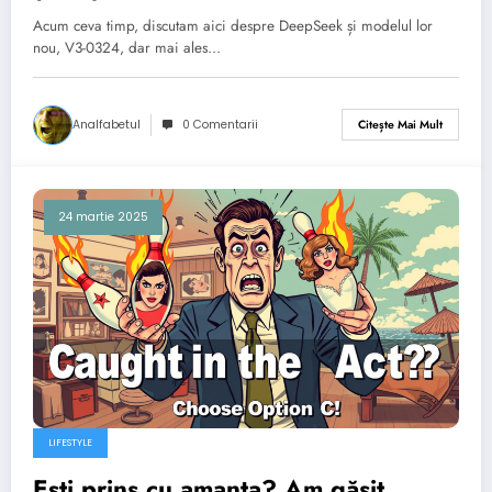
momentul să ne urcăm? + O palmă
Acum ceva timp, discutam aici despre DeepSeek și modelul lor
Chinezească peste fața Vestului?
nou, V3-0324, dar mai ales…
Analfabetul
0 Comentarii
Citește Mai Mult
24 martie 2025
LIFESTYLE
Ești prins cu amanta? Am găsit