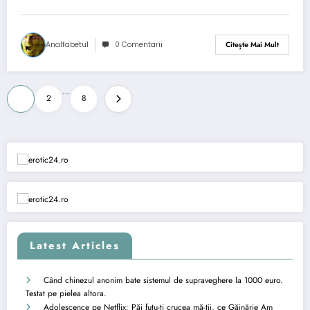
Analfabetul
0 Comentarii
Citește Mai Mult
Paginație
…
1
2
8
articole
Latest Articles
Când chinezul anonim bate sistemul de supraveghere la 1000 euro.
Testat pe pielea altora.
Adolescence pe Netflix: Păi futu-ți crucea mă-tii, ce Găinărie Am