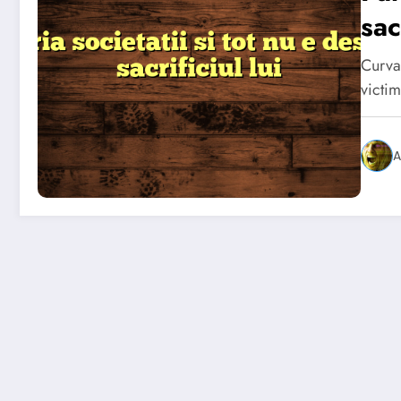
sac
Curva
victi
A