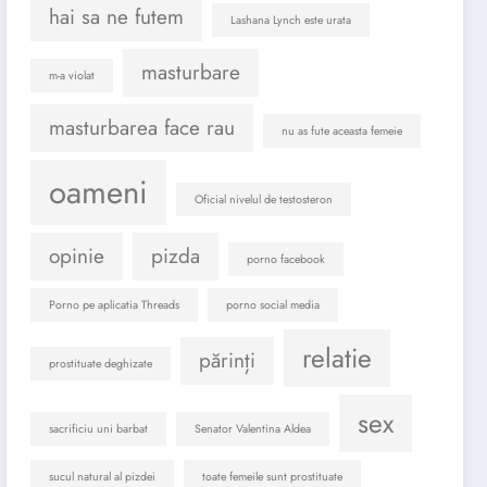
hai sa ne futem
Lashana Lynch este urata
masturbare
m-a violat
masturbarea face rau
nu as fute aceasta femeie
oameni
Oficial nivelul de testosteron
opinie
pizda
porno facebook
Porno pe aplicatia Threads
porno social media
relatie
părinți
prostituate deghizate
sex
sacrificiu uni barbat
Senator Valentina Aldea
sucul natural al pizdei
toate femeile sunt prostituate