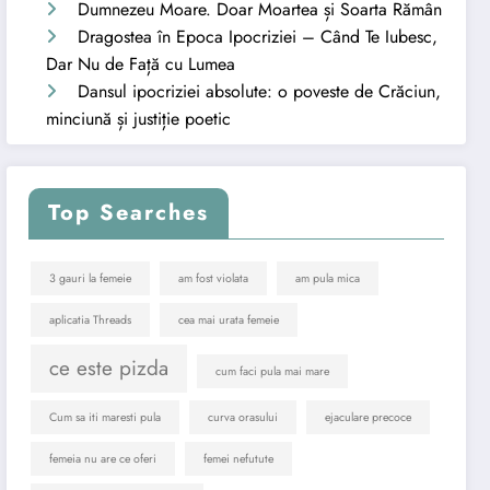
Dumnezeu Moare. Doar Moartea și Soarta Rămân
Dragostea în Epoca Ipocriziei – Când Te Iubesc,
Dar Nu de Față cu Lumea
Dansul ipocriziei absolute: o poveste de Crăciun,
minciună și justiție poetic
Top Searches
3 gauri la femeie
am fost violata
am pula mica
aplicatia Threads
cea mai urata femeie
ce este pizda
cum faci pula mai mare
Cum sa iti maresti pula
curva orasului
ejaculare precoce
femeia nu are ce oferi
femei nefutute