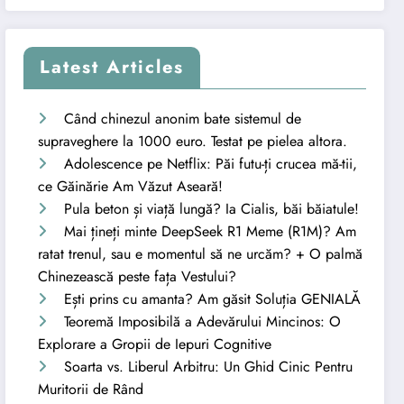
Latest Articles
Când chinezul anonim bate sistemul de
supraveghere la 1000 euro. Testat pe pielea altora.
Adolescence pe Netflix: Păi futu-ți crucea mă-tii,
ce Găinărie Am Văzut Aseară!
Pula beton și viață lungă? Ia Cialis, băi băiatule!
Mai țineți minte DeepSeek R1 Meme (R1M)? Am
ratat trenul, sau e momentul să ne urcăm? + O palmă
Chinezească peste fața Vestului?
Ești prins cu amanta? Am găsit Soluția GENIALĂ
Teoremă Imposibilă a Adevărului Mincinos: O
Explorare a Gropii de Iepuri Cognitive
Soarta vs. Liberul Arbitru: Un Ghid Cinic Pentru
Muritorii de Rând