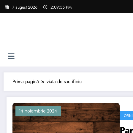
Sari
7 august 2026
2:09:56 PM
la
conținut
Prima pagină
viata de sacrificiu
14 noiembrie 2024
OPINI
Par