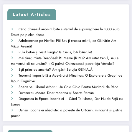
Latest Articles
Când chinezul anonim bate sistemul de supraveghere la 1000 euro.
Testat pe pielea altora.
Adolescence pe Netflix: Păi futu-ți crucea mă-tii, ce Găinărie Am
Văzut Aseară!
Pula beton și viață lungă? Ia Cialis, băi băiatule!
Mai țineți minte DeepSeek R1 Meme (R1M)? Am ratat trenul, sau e
momentul să ne urcăm? + O palmă Chinezească peste fața Vestului?
Ești prins cu amanta? Am găsit Soluția GENIALĂ
Teoremă Imposibilă a Adevărului Mincinos: O Explorare a Gropii de
Iepuri Cognitive
Soarta vs. Liberul Arbitru: Un Ghid Cinic Pentru Muritorii de Rând
Dumnezeu Moare. Doar Moartea și Soarta Rămân
Dragostea în Epoca Ipocriziei – Când Te Iubesc, Dar Nu de Față cu
Lumea
Dansul ipocriziei absolute: o poveste de Crăciun, minciună și justiție
poetic