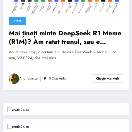
OPINIE
Mai țineți minte DeepSeek R1 Meme
(R1M)? Am ratat trenul, sau e
momentul să ne urcăm? + O palmă
Acum ceva timp, discutam aici despre DeepSeek și modelul lor
Chinezească peste fața Vestului?
nou, V3-0324, dar mai ales…
Analfabetul
0 Comentarii
Citește Mai Mult