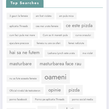
Top Searches
3 gauri la femeie
am fost violata
am pula mica
ce este pizda
aplicatia Threads
cea mai urata femeie
cum faci pula mai mare
Cum sa iti maresti pula
curva orasului
ejaculare precoce
femeia nu are ce oferi
femei nefutute
hai sa ne futem
Lashana Lynch este urata
m-a violat
masturbare
masturbarea face rau
oameni
nu as fute aceasta femeie
opinie
pizda
Oficial nivelul de testosteron
porno facebook
Porno pe aplicatia Threads
porno social media