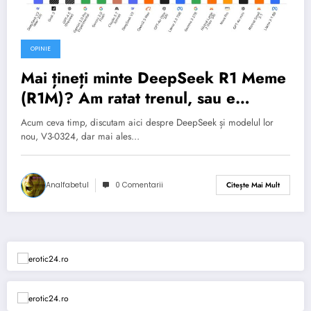
OPINIE
Mai țineți minte DeepSeek R1 Meme
(R1M)? Am ratat trenul, sau e
momentul să ne urcăm? + O palmă
Acum ceva timp, discutam aici despre DeepSeek și modelul lor
Chinezească peste fața Vestului?
nou, V3-0324, dar mai ales…
Analfabetul
0 Comentarii
Citește Mai Mult