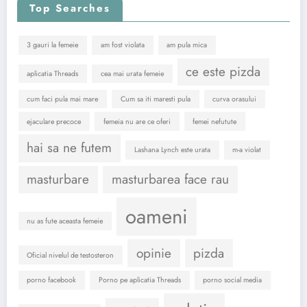
Top Searches
3 gauri la femeie
am fost violata
am pula mica
ce este pizda
aplicatia Threads
cea mai urata femeie
cum faci pula mai mare
Cum sa iti maresti pula
curva orasului
ejaculare precoce
femeia nu are ce oferi
femei nefutute
hai sa ne futem
Lashana Lynch este urata
m-a violat
masturbare
masturbarea face rau
oameni
nu as fute aceasta femeie
opinie
pizda
Oficial nivelul de testosteron
porno facebook
Porno pe aplicatia Threads
porno social media