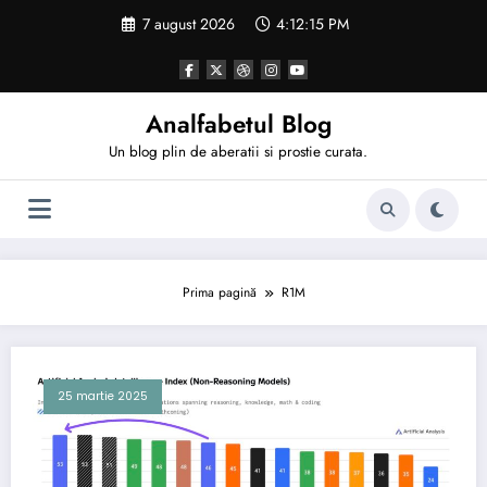
Sari
7 august 2026
4:12:15 PM
la
conținut
Analfabetul Blog
Un blog plin de aberatii si prostie curata.
Prima pagină
R1M
25 martie 2025