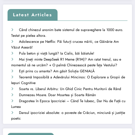
Latest Articles
Când chinezul anonim bate sistemul de supraveghere la 1000 euro.
Testat pe pielea altora.
Adolescence pe Netflix: Păi futu-ți crucea mă-tii, ce Găinărie Am
Văzut Aseară!
Pula beton și viață lungă? Ia Cialis, băi băiatule!
Mai țineți minte DeepSeek R1 Meme (R1M)? Am ratat trenul, sau e
momentul să ne urcăm? + O palmă Chinezească peste fața Vestului?
Ești prins cu amanta? Am găsit Soluția GENIALĂ
Teoremă Imposibilă a Adevărului Mincinos: O Explorare a Gropii de
Iepuri Cognitive
Soarta vs. Liberul Arbitru: Un Ghid Cinic Pentru Muritorii de Rând
Dumnezeu Moare. Doar Moartea și Soarta Rămân
Dragostea în Epoca Ipocriziei – Când Te Iubesc, Dar Nu de Față cu
Lumea
Dansul ipocriziei absolute: o poveste de Crăciun, minciună și justiție
poetic