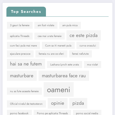
Top Searches
3 gauri la femeie
am fost violata
am pula mica
ce este pizda
aplicatia Threads
cea mai urata femeie
cum faci pula mai mare
Cum sa iti maresti pula
curva orasului
ejaculare precoce
femeia nu are ce oferi
femei nefutute
hai sa ne futem
Lashana Lynch este urata
m-a violat
masturbare
masturbarea face rau
oameni
nu as fute aceasta femeie
opinie
pizda
Oficial nivelul de testosteron
porno facebook
Porno pe aplicatia Threads
porno social media