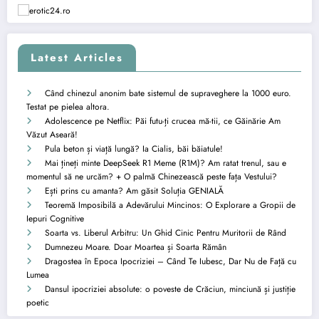
Latest Articles
Când chinezul anonim bate sistemul de supraveghere la 1000 euro.
Testat pe pielea altora.
Adolescence pe Netflix: Păi futu-ți crucea mă-tii, ce Găinărie Am
Văzut Aseară!
Pula beton și viață lungă? Ia Cialis, băi băiatule!
Mai țineți minte DeepSeek R1 Meme (R1M)? Am ratat trenul, sau e
momentul să ne urcăm? + O palmă Chinezească peste fața Vestului?
Ești prins cu amanta? Am găsit Soluția GENIALĂ
Teoremă Imposibilă a Adevărului Mincinos: O Explorare a Gropii de
Iepuri Cognitive
Soarta vs. Liberul Arbitru: Un Ghid Cinic Pentru Muritorii de Rând
Dumnezeu Moare. Doar Moartea și Soarta Rămân
Dragostea în Epoca Ipocriziei – Când Te Iubesc, Dar Nu de Față cu
Lumea
Dansul ipocriziei absolute: o poveste de Crăciun, minciună și justiție
poetic