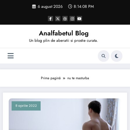
Sari
6 august 2026
8:14:08 PM
la
conținut
Analfabetul Blog
Un blog plin de aberatii si prostie curata.
Prima pagină
nu te masturba
8 aprilie 2022