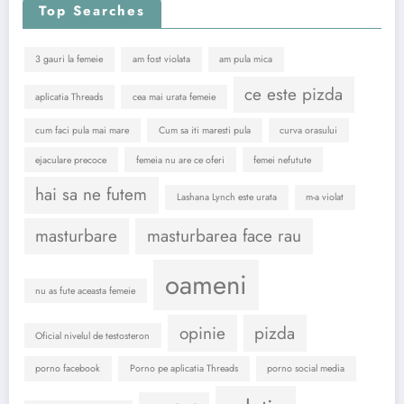
Top Searches
3 gauri la femeie
am fost violata
am pula mica
ce este pizda
aplicatia Threads
cea mai urata femeie
cum faci pula mai mare
Cum sa iti maresti pula
curva orasului
ejaculare precoce
femeia nu are ce oferi
femei nefutute
hai sa ne futem
Lashana Lynch este urata
m-a violat
masturbare
masturbarea face rau
oameni
nu as fute aceasta femeie
opinie
pizda
Oficial nivelul de testosteron
porno facebook
Porno pe aplicatia Threads
porno social media