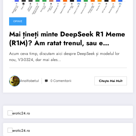
OPINIE
Mai țineți minte DeepSeek R1 Meme
(R1M)? Am ratat trenul, sau e
momentul să ne urcăm? + O palmă
Acum ceva timp, discutam aici despre DeepSeek și modelul lor
Chinezească peste fața Vestului?
nou, V3-0324, dar mai ales…
Analfabetul
0 Comentarii
Citește Mai Mult