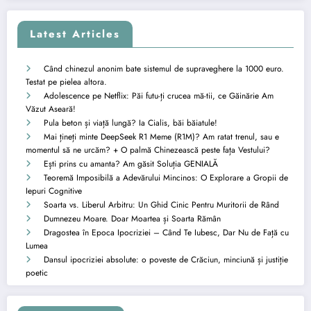
Latest Articles
Când chinezul anonim bate sistemul de supraveghere la 1000 euro.
Testat pe pielea altora.
Adolescence pe Netflix: Păi futu-ți crucea mă-tii, ce Găinărie Am
Văzut Aseară!
Pula beton și viață lungă? Ia Cialis, băi băiatule!
Mai țineți minte DeepSeek R1 Meme (R1M)? Am ratat trenul, sau e
momentul să ne urcăm? + O palmă Chinezească peste fața Vestului?
Ești prins cu amanta? Am găsit Soluția GENIALĂ
Teoremă Imposibilă a Adevărului Mincinos: O Explorare a Gropii de
Iepuri Cognitive
Soarta vs. Liberul Arbitru: Un Ghid Cinic Pentru Muritorii de Rând
Dumnezeu Moare. Doar Moartea și Soarta Rămân
Dragostea în Epoca Ipocriziei – Când Te Iubesc, Dar Nu de Față cu
Lumea
Dansul ipocriziei absolute: o poveste de Crăciun, minciună și justiție
poetic