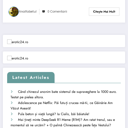
Analfabetul
0 Comentarii
Citește Mai Mult
Latest Articles
Când chinezul anonim bate sistemul de supraveghere la 1000 euro.
Testat pe pielea altora.
Adolescence pe Netflix: Păi futu-ți crucea mă-tii, ce Găinărie Am
Văzut Aseară!
Pula beton și viață lungă? Ia Cialis, băi băiatule!
Mai țineți minte DeepSeek R1 Meme (R1M)? Am ratat trenul, sau e
momentul să ne urcăm? + O palmă Chinezească peste fața Vestului?