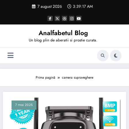
Sari
7 august 2026
3:39:17 AM
la
conținut
Analfabetul Blog
Un blog plin de aberatii si prostie curata.
Prima pagină
camera supraveghere
7 mai 2025