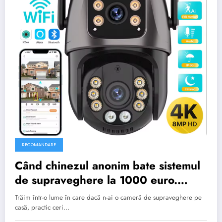
RECOMANDARE
Când chinezul anonim bate sistemul
de supraveghere la 1000 euro.
Testat pe pielea altora.
Trăim într-o lume în care dacă n-ai o cameră de supraveghere pe
casă, practic ceri…