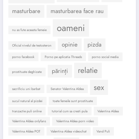
masturbare
masturbarea face rau
oameni
nu as fute aceasta femeie
opinie
pizda
Oficial nivelul de testosteron
porno facebook
Porno pe aplicatia Threads
porno social media
relatie
părinți
prostituate deghizate
sex
sacrificiu uni barbat
Senator Valentina Aldea
sucul natural al pizdei
toate femeile sunt prostituate
tranzactie puli online
tutorial cum sa cresti pula
Valentina Aldea
Valentina Aldea onlyfans
Valentina Aldea porn video
Valentina Aldea POT
Valentina Aldea videochat
Vand Puli