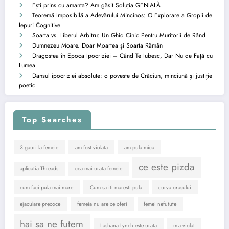
Ești prins cu amanta? Am găsit Soluția GENIALĂ
Teoremă Imposibilă a Adevărului Mincinos: O Explorare a Gropii de
Iepuri Cognitive
Soarta vs. Liberul Arbitru: Un Ghid Cinic Pentru Muritorii de Rând
Dumnezeu Moare. Doar Moartea și Soarta Rămân
Dragostea în Epoca Ipocriziei – Când Te Iubesc, Dar Nu de Față cu
Lumea
Dansul ipocriziei absolute: o poveste de Crăciun, minciună și justiție
poetic
Top Searches
3 gauri la femeie
am fost violata
am pula mica
ce este pizda
aplicatia Threads
cea mai urata femeie
cum faci pula mai mare
Cum sa iti maresti pula
curva orasului
ejaculare precoce
femeia nu are ce oferi
femei nefutute
hai sa ne futem
Lashana Lynch este urata
m-a violat